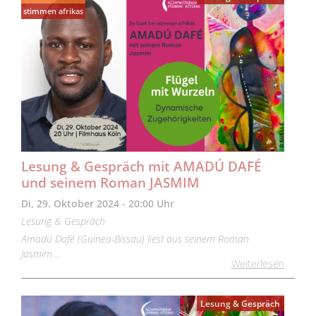
stimmen afrikas
Lesung & Gespräch mit AMADÚ DAFÉ
und seinem Roman JASMIM
Di, 29. Oktober 2024 - 20:00 Uhr
Lesung & Gespräch
Amadú Dafé (Guinea-Bissau) liest aus seinem Roman
Jasmim…
Weiterlesen
Lesung & Gespräch