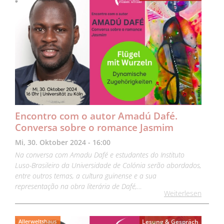
Encontro com o autor Amadú Dafé.
Conversa sobre o romance Jasmim
Mi, 30. Oktober 2024 - 16:00
Na conversa com Amadu Dafé e estudantes do Instituto
Luso-Brasileiro da Universidade de Colónia serão abordados,
entre outros temas, a cultura guinense e a sua
representação na obra literária de Dafé,…
Weiterlesen
Allerweltshaus
Lesung & Gespräch