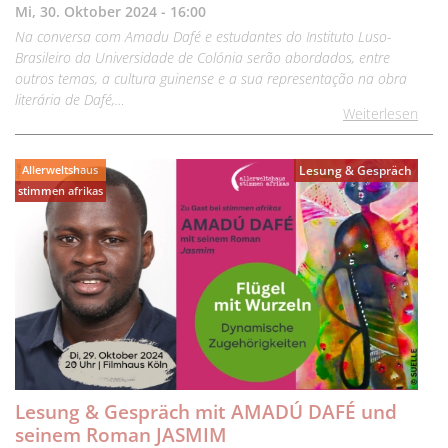
Mi, 30. Oktober 2024 - 16:00
Na conversa com Amadu Dafé e estudantes do Instituto Luso-
Brasileiro da Universidade de Colónia serão abordados, entre
outros temas, a cultura guinense e a sua representação na obra
literária de Dafé,…
Weiterlesen
Allerweltshaus
Lesung & Gespräch
stimmen afrikas
Lesung & Gespräch mit AMADÚ DAFÉ und
seinem Roman JASMIM