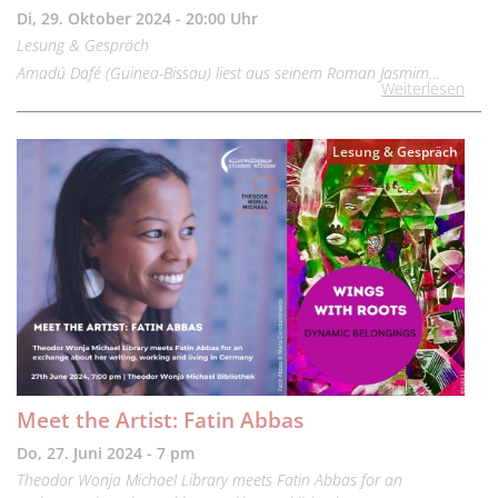
Di, 29. Oktober 2024 - 20:00 Uhr
Lesung & Gespräch
Amadú Dafé (Guinea-Bissau) liest aus seinem Roman Jasmim…
Weiterlesen
Lesung & Gespräch
Meet the Artist: Fatin Abbas
Do, 27. Juni 2024 - 7 pm
Theodor Wonja Michael Library meets Fatin Abbas for an