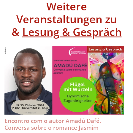
Weitere
Veranstaltungen zu
&
Lesung & Gespräch
Lesung & Gespräch
Encontro com o autor Amadú Dafé.
Conversa sobre o romance Jasmim