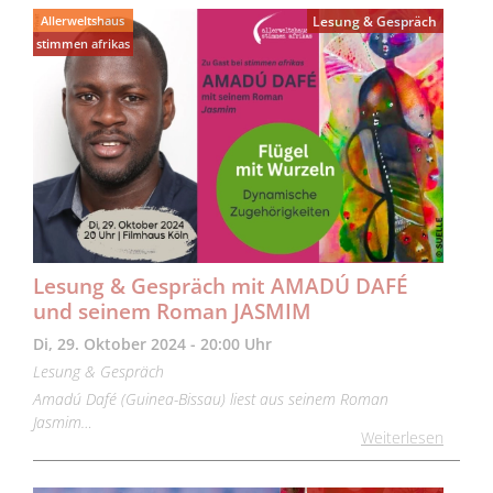
Allerweltshaus
Lesung & Gespräch
stimmen afrikas
Lesung & Gespräch mit AMADÚ DAFÉ
und seinem Roman JASMIM
Di, 29. Oktober 2024 - 20:00 Uhr
Lesung & Gespräch
Amadú Dafé (Guinea-Bissau) liest aus seinem Roman
Jasmim…
Weiterlesen