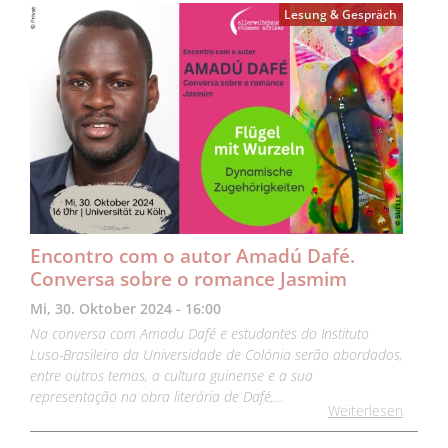
Lesung & Gespräch
Encontro com o autor Amadú Dafé.
Conversa sobre o romance Jasmim
Mi, 30. Oktober 2024 - 16:00
Na conversa com Amadu Dafé e estudantes do Instituto
Luso-Brasileiro da Universidade de Colónia serão abordados,
entre outros temas, a cultura guinense e a sua
representação na obra literária de Dafé,…
Weiterlesen