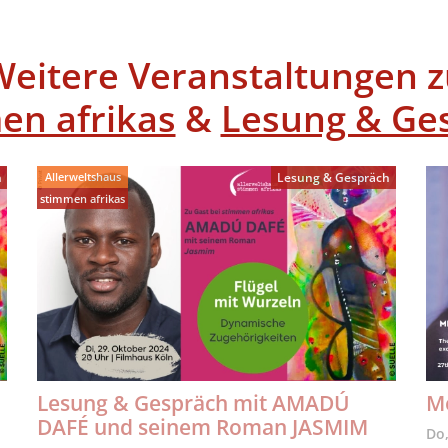
Weitere Veranstaltungen z
en afrikas
&
Lesung & Ge
Allerweltshaus
h
Lesung & Gespräch
stimmen afrikas
.
Lesung & Gespräch mit AMADÚ
Me
DAFÉ und seinem Roman JASMIM
Do,