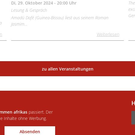
Di, 29. Oktober 2024 - 20:00 Uhr
The
exc
Lesung & Gespräch
Ger
Amadú Dafé (Guinea-Bissau) liest aus seinem Roman
a
Jasmim…
en
Weiterlesen
zu allen Veranstaltungen
H
immen afrikas
passiert. Der
te Inhalte ohne Werbung.
Absenden