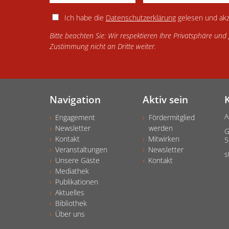
Ich habe die
Datenschutzerklärung
gelesen und akz
Bitte beachten Sie: Wir respektieren Ihre Privatsphäre un
Zustimmung nicht an Dritte weiter.
Navigation
Aktiv sein
A
Engagement
Fördermitglied
Newsletter
werden
G
Kontakt
Mitwirken
5
Veranstaltungen
Newsletter
s
Unsere Gäste
Kontakt
Mediathek
Publikationen
Aktuelles
Bibliothek
Über uns