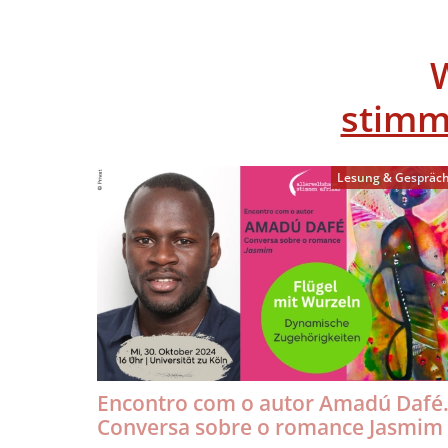
stimm
Lesung & Gespräc
Encontro com o autor Amadú Dafé
Conversa sobre o romance Jasmim