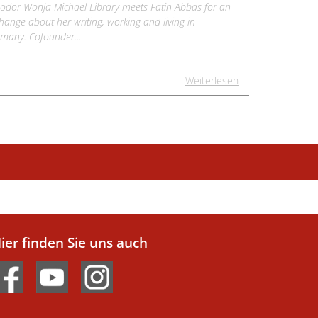
odor Wonja Michael Library meets Fatin Abbas for an
hange about her writing, working and living in
many. Cofounder…
Weiterlesen
ier finden Sie uns auch