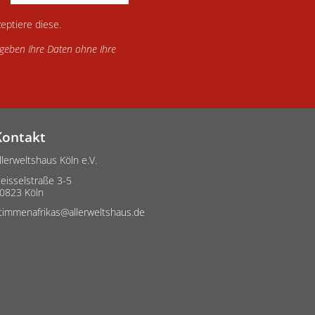
eptiere diese.
d geben Ihre Daten ohne Ihre
Kontakt
llerweltshaus Köln e.V.
eisselstraße 3-5
0823 Köln
timmenafrikas@allerweltshaus.de