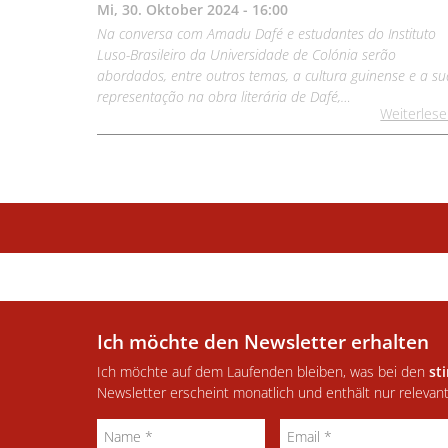
Mi, 30. Oktober 2024 - 16:00
Na conversa com Amadu Dafé e estudantes do Instituto
Luso-Brasileiro da Universidade de Colónia serão
abordados, entre outros temas, a cultura guinense e a su
representação na obra literária de Dafé,…
Weiterles
Ich möchte den Newsletter erhalten
Ich möchte auf dem Laufenden bleiben, was bei den
st
Newsletter erscheint monatlich und enthält nur relevan