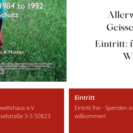
Eintritt
rweltshaus e.V.
Eintritt frei - Spenden s
selstraße 3-5 50823
willkommen!
n