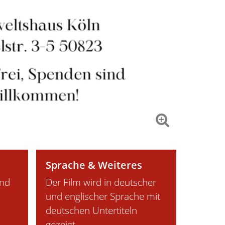
Sprache & Weiteres
ind
Der Film wird in deutscher
und englischer Sprache mit
deutschen Untertiteln
gezeigt