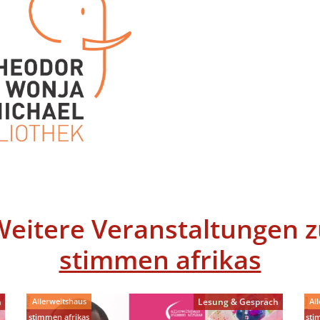
Weitere Veranstaltungen z
stimmen afrikas
Allerweltshaus
Al
h
Lesung & Gespräch
stimmen afrikas
sti