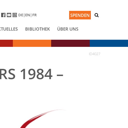
DE
EN
FR
SPENDEN
KTUELLES
BIBLIOTHEK
ÜBER UNS
ID4027
RS 1984 –