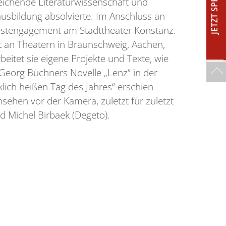
JETZT SPENDEN!
leichende Literaturwissenschaft und
ausbildung absolvierte. Im Anschluss an
 Festengagement am Stadttheater Konstanz.
at an Theatern in Braunschweig, Aachen,
eitet sie eigene Projekte und Texte, wie
Georg Büchners Novelle „Lenz“ in der
lich heißen Tag des Jahres“ erschien
sehen vor der Kamera, zuletzt für zuletzt
Michel Birbaek (Degeto).