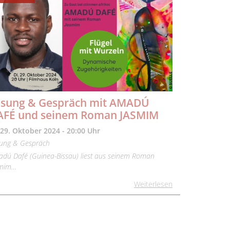
esung & Gespräch mit AMADÚ
AFÉ und seinem Roman JASMIM
 29. Oktober 2024 - 20:00 Uhr
ung & Gespräch
dú Dafé (Guinea-Bissau) liest aus seinem Roman
smim…
Weiterlesen