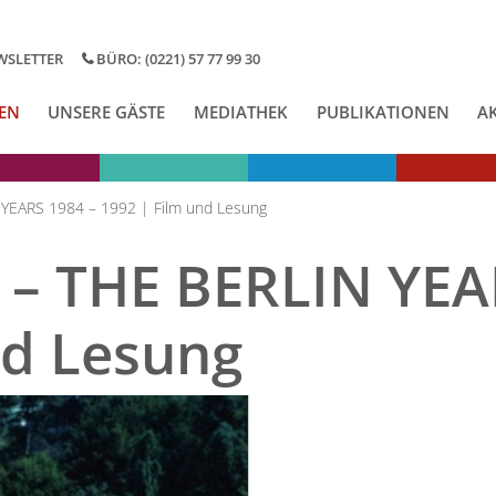
WSLETTER
BÜRO: (0221) 57 77 99 30
EN
UNSERE GÄSTE
MEDIATHEK
PUBLIKATIONEN
A
EARS 1984 – 1992 | Film und Lesung
– THE BERLIN YEA
nd Lesung