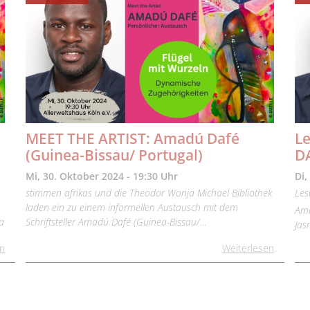
.
MEET THE ARTIST: Amadú Dafé
L
(Guinea-Bissau/ Portugal)
D
Mi, 30. Oktober 2024 - 19:30 Uhr
Di,
stimmen afrikas und die Theodor Wonja Michael Bibliothek
Les
laden ein zu einem informellen Austausch mit dem
Ama
a
Schriftsteller Amadú Dafé (Guinea-Bissau/…
Ja
en
Weiterlesen