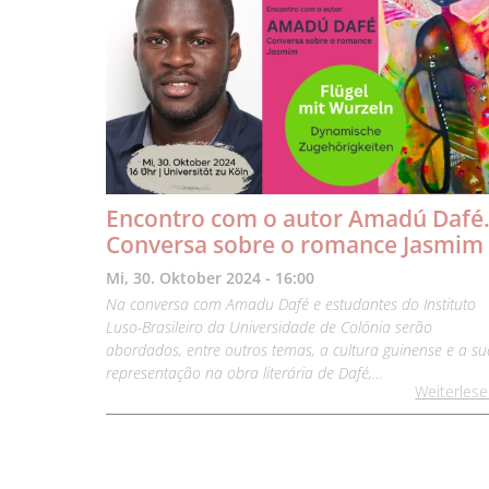
Encontro com o autor Amadú Dafé
Conversa sobre o romance Jasmim
Mi, 30. Oktober 2024 - 16:00
Na conversa com Amadu Dafé e estudantes do Instituto
Luso-Brasileiro da Universidade de Colónia serão
abordados, entre outros temas, a cultura guinense e a su
representação na obra literária de Dafé,…
Weiterles