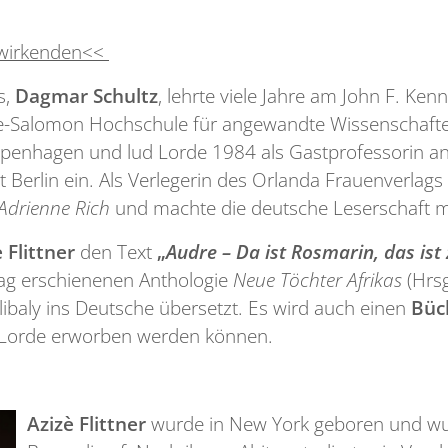
twirkenden<<
s,
Dagmar Schultz
, lehrte viele Jahre am John F. Ke
ice-Salomon Hochschule für angewandte Wissenschaften
penhagen und lud Lorde 1984 als Gastprofessorin an 
 Berlin ein. Als Verlegerin des Orlanda Frauenverlags 
Adrienne Rich
und machte die deutsche Leserschaft m
è Flittner
den Text
„
Audre – Da ist Rosmarin, das is
rlag erschienenen Anthologie
Neue Töchter Afrikas
(Hrsg
baly ins Deutsche übersetzt. Es wird auch einen
Büc
 Lorde erworben werden können.
Azizè Flittner
wurde in New York geboren und wu