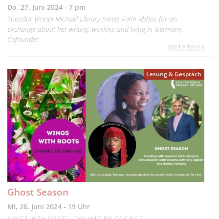
Do, 27. Juni 2024 - 7 pm
Theodor Wonja Michael Library meets Fatin Abbas for an
exchange about her writing, working and living in Germany.
Cofounder…
Weiterlesen
Lesung & Gespräch
Ghost Season
Mi, 26. Juni 2024 - 19 Uhr
WINGS WITH ROOTS - DYNAMIC BELONGINGS