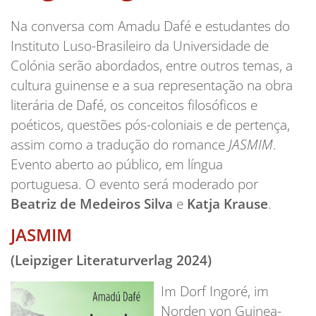
Na conversa com Amadu Dafé e estudantes do
Instituto Luso-Brasileiro da Universidade de
Colónia serão abordados, entre outros temas, a
cultura guinense e a sua representação na obra
literária de Dafé, os conceitos filosóficos e
poéticos, questões pós-coloniais e de pertença,
assim como a tradução do romance
JASMIM
.
Evento aberto ao público, em língua
portuguesa. O evento será moderado por
Beatriz de Medeiros Silva
e
Katja Krause
.
JASMIM
(Leipziger Literaturverlag 2024)
Im Dorf Ingoré, im
Norden von Guinea-