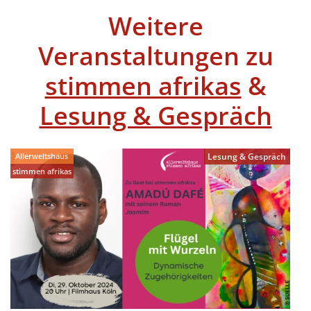
Weitere
Veranstaltungen zu
stimmen afrikas
&
Lesung & Gespräch
Allerweltshaus
Lesung & Gespräch
stimmen afrikas