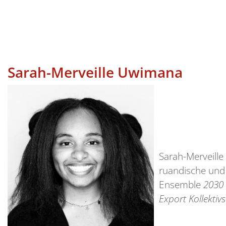
Sarah-Merveille Uwimana
Sarah-Merveill
ruandische und 
Ensemble
2030
Export Kollektivs