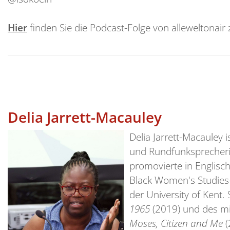
Hier
finden Sie die Podcast-Folge von alleweltonair
Delia Jarrett-Macauley
Delia Jarrett-Macauley is
und Rundfunksprecherin
promovierte in Englisch
Black Women's Studies
der University of Kent. 
1965
(2019) und des m
Moses, Citizen and Me
(