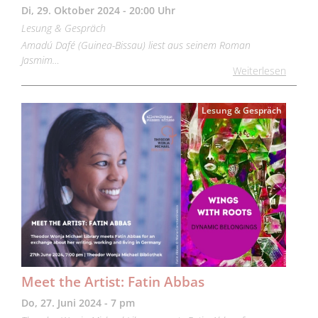
Di, 29. Oktober 2024 - 20:00 Uhr
Lesung & Gespräch
Amadú Dafé (Guinea-Bissau) liest aus seinem Roman
Jasmim…
Weiterlesen
Lesung & Gespräch
Meet the Artist: Fatin Abbas
Do, 27. Juni 2024 - 7 pm