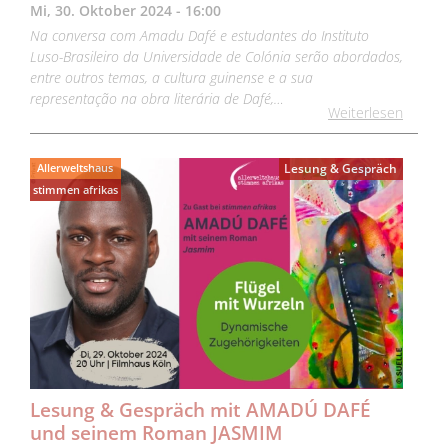
Mi, 30. Oktober 2024 - 16:00
Na conversa com Amadu Dafé e estudantes do Instituto
Luso-Brasileiro da Universidade de Colónia serão abordados,
entre outros temas, a cultura guinense e a sua
representação na obra literária de Dafé,…
Weiterlesen
Allerweltshaus
Lesung & Gespräch
stimmen afrikas
Lesung & Gespräch mit AMADÚ DAFÉ
und seinem Roman JASMIM