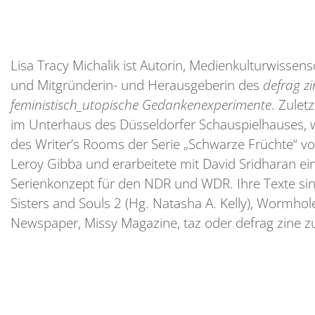
Lisa Tracy Michalik
ist Autorin, Medienkulturwissens
und Mitgründerin- und Herausgeberin des
defrag zi
feministisch_utopische Gedankenexperimente
. Zuletz
im Unterhaus des Düsseldorfer Schauspielhauses, w
des Writer’s Rooms der Serie „Schwarze Früchte“ v
Leroy Gibba und erarbeitete mit David Sridharan ei
Serienkonzept für den NDR und WDR. Ihre Texte sind
Sisters and Souls 2 (Hg. Natasha A. Kelly), Wormhol
Newspaper, Missy Magazine, taz oder defrag zine zu