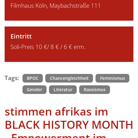
Filmhaus Köln, Maybachstraße 111
Eintritt
Soli-Preis 10 €/ 8 € / 6 € erm.
Tags:
BPOC
Chancengleichheit
Feminismus
Gender
Literatur
Rassismus
stimmen afrikas im
BLACK HISTORY MONTH
- Empowerment im