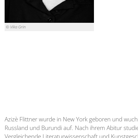
© Vika Grin
Azizè Flittner wurde in New York geboren und wuch
Russland und Burundi auf. Nach ihrem Abitur studie
Vergleichende Literaturwissenschaft und Kunstgesch