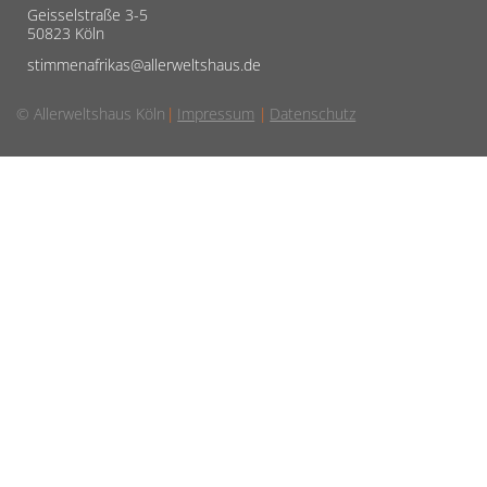
Geisselstraße 3-5
50823 Köln
stimmenafrikas@allerweltshaus.de
© Allerweltshaus Köln
Impressum
Datenschutz