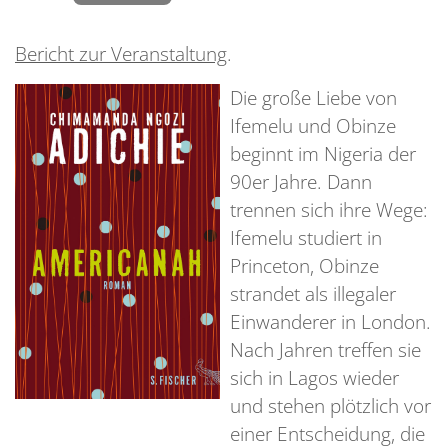
Bericht zur Veranstaltung
.
Die große Liebe von
Ifemelu und Obinze
beginnt im Nigeria der
90er Jahre. Dann
trennen sich ihre Wege:
Ifemelu studiert in
Princeton, Obinze
strandet als illegaler
Einwanderer in London.
Nach Jahren treffen sie
sich in Lagos wieder
und stehen plötzlich vor
einer Entscheidung, die