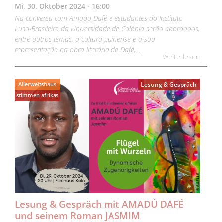
Mi, 30. Oktober 2024 - 16:00
Na conversa com Amadu Dafé e estudantes do Instituto
Luso-Brasileiro da Universidade de Colónia serão abordados,
entre outros temas, a cultura guinense e a sua
representação na obra literária de Dafé,…
Weiterlesen
Allerweltshaus
Lesung & Gespräch
stimmen afrikas
Lesung & Gespräch mit AMADÚ DAFÉ
und seinem Roman JASMIM