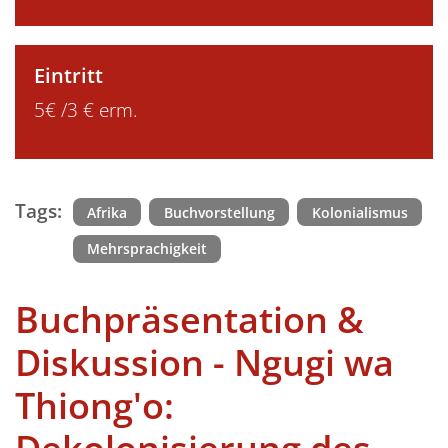
Eintritt
5€ /3 € erm.
Tags:
Afrika
Buchvorstellung
Kolonialismus
Mehrsprachigkeit
Buchpräsentation &
Diskussion - Ngugi wa
Thiong'o: