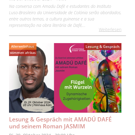
Na conversa com Amadu Dafé e estudantes do Instituto
Luso-Brasileiro da Universidade de Colónia serão abordados,
entre outros temas, a cultura guinense e a sua
representação na obra literária de Dafé,…
Weiterlesen
Allerweltshaus
Lesung & Gespräch
stimmen afrikas
Lesung & Gespräch mit AMADÚ DAFÉ
und seinem Roman JASMIM