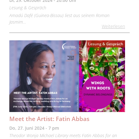
Di, 29. Oktober 2024 - 20:00 Uhr
Lesung & Gespräch
Amadú Dafé (Guinea-Bissau) liest aus seinem Roman
Jasmim…
Weiterlesen
Lesung & Gespräch
Meet the Artist: Fatin Abbas
Do, 27. Juni 2024 - 7 pm
Theodor Wonja Michael Library meets Fatin Abbas for an