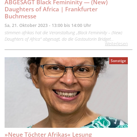
ABGESAGT Black Femininity — (New)
Daughters of Africa | Frankfurter
Buchmesse
Sa, 21. Oktober 2023 - 13:00 bis 14:00 Uhr
stimmen afrikas hat die Veranstaltung „Black Femininity – (New)
Daughters of Africa" abgesagt, da die Gastautorin Bridget…
Weiterlesen
Sonstige
»Neue Töchter Afrikas« Lesung