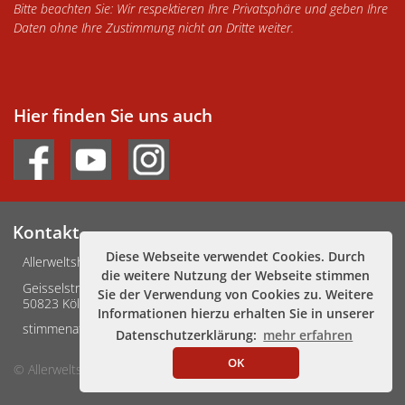
Bitte beachten Sie: Wir respektieren Ihre Privatsphäre und geben Ihre
Daten ohne Ihre Zustimmung nicht an Dritte weiter.
Hier finden Sie uns auch
Kontakt
Diese Webseite verwendet Cookies. Durch
Allerweltshaus Köln e.V.
die weitere Nutzung der Webseite stimmen
Geisselstraße 3-5
Sie der Verwendung von Cookies zu. Weitere
50823 Köln
Informationen hierzu erhalten Sie in unserer
stimmenafrikas@allerweltshaus.de
Datenschutzerklärung:
mehr erfahren
OK
© Allerweltshaus Köln
Impressum
Datenschutz