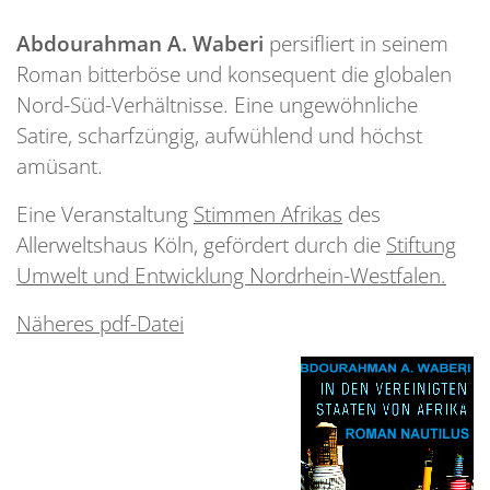
Abdourahman A. Waberi
persifliert in seinem
Roman bitterböse und konsequent die globalen
Nord-Süd-Verhältnisse. Eine ungewöhnliche
Satire, scharfzüngig, aufwühlend und höchst
amüsant.
Eine Veranstaltung
Stimmen Afrikas
des
Allerweltshaus Köln, gefördert durch die
Stiftung
Umwelt und Entwicklung Nordrhein-Westfalen.
Näheres pdf-Datei