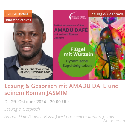
Allerweltshaus
Lesung & Gespräch
stimmen afrikas
Lesung & Gespräch mit AMADÚ DAFÉ und
seinem Roman JASMIM
Di, 29. Oktober 2024 - 20:00 Uhr
Lesung & Gespräch
Amadú Dafé (Guinea-Bissau) liest aus seinem Roman Jasmim…
Weiterlesen