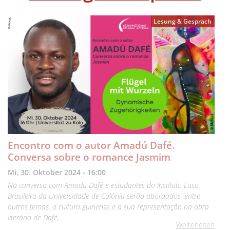
Lesung & Gespräch
Encontro com o autor Amadú Dafé.
Conversa sobre o romance Jasmim
Mi, 30. Oktober 2024 - 16:00
Na conversa com Amadu Dafé e estudantes do Instituto Luso-
Brasileiro da Universidade de Colónia serão abordados, entre
outros temas, a cultura guinense e a sua representação na obra
literária de Dafé,…
Weiterlesen