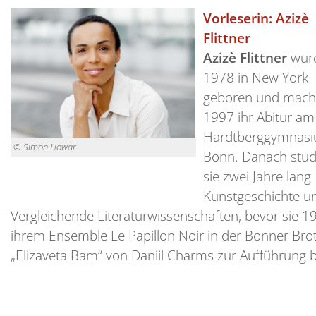
Vorleserin: Azizè
Flittner
Azizè Flittner
wur
1978 in New York
geboren und mach
1997 ihr Abitur am
Hardtberggymnas
© Simon Howar
Bonn. Danach stud
sie zwei Jahre lang
Kunstgeschichte u
Vergleichende Literaturwissenschaften, bevor sie 1
ihrem Ensemble Le Papillon Noir in der Bonner Brot
„Elizaveta Bam“ von Daniil Charms zur Aufführung b