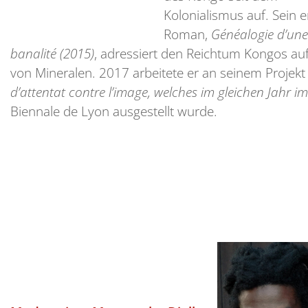
Kolonialismus auf. Sein e
Roman,
Généalogie d’une
banalité (2015)
, adressiert den Reichtum Kongos au
von Mineralen. 2017 arbeitete er an seinem Projek
d’attentat contre l’image, welches im gleichen Jahr im
Biennale de Lyon ausgestellt wurde.