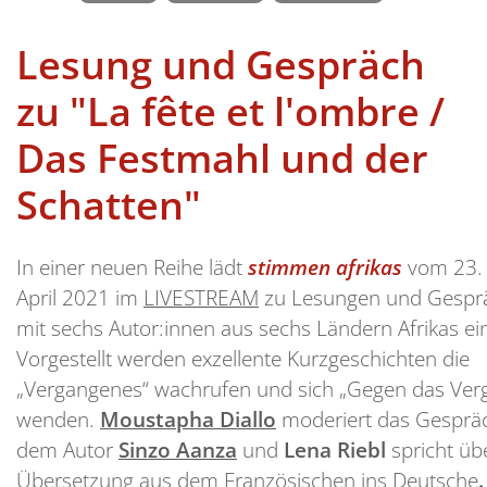
Lesung und Gespräch
zu "La fête et l'ombre /
Das Festmahl und der
Schatten"
In einer neuen Reihe lädt
stimmen afrikas
vom 23. 
April 2021 im
LIVESTREAM
zu Lesungen und Gespr
mit sechs Autor:innen aus sechs Ländern Afrikas ei
Vorgestellt werden exzellente Kurzgeschichten die
„Vergangenes“ wachrufen und sich „Gegen das Ver
wenden.
Moustapha Diallo
moderiert das Gesprä
dem Autor
Sinzo Aanza
und
Lena Riebl
spricht üb
Übersetzung aus dem Französischen ins Deutsche