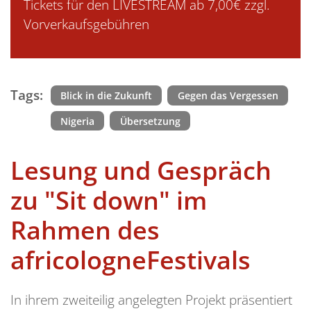
Tickets für den LIVESTREAM ab 7,00€ zzgl.
Vorverkaufsgebühren
Tags:
Blick in die Zukunft
Gegen das Vergessen
Nigeria
Übersetzung
Lesung und Gespräch
zu "Sit down" im
Rahmen des
africologneFestivals
In ihrem zweiteilig angelegten Projekt präsentiert