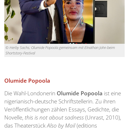
© Herby Sachs; Olumide Popoola gemeinsam mit Elnathan John beim
Shortstory-Festival
Olumide P
opoola
Die Wahl-Londonerin
Olumide Popoola
ist eine
nigerianisch-deutsche Schriftstellerin. Zu ihren
Veröffentlichungen zählen Essays, Gedichte, die
Novelle,
this is not about sadness
(Unrast, 2010),
das Theaterstück
Also by Mail
(editions