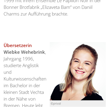
1999 mit ihrem Ensemble Le Papillon Noir in der
Bonner Brotfabrik „Elizaveta Bam“ von Daniil
Charms zur Aufführung brachte.
Übersetzerin
Wiebke Wehebrink
,
Jahrgang 1996,
studierte Anglistik
und
Kulturwissenschaften
im Bachelor in der
kleinen Stadt Vechta
in der Nähe von
©privat
Bremen. Heute lebt