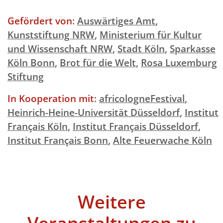
Gefördert von
:
Auswärtiges Amt
,
Kunststiftung NRW
,
Ministerium für Kultur
und Wissenschaft NRW
,
Stadt Köln
,
Sparkasse
Köln Bonn
,
Brot für die Welt
,
Rosa Luxemburg
Stiftung
In Kooperation mit
:
africologneFestival
,
Heinrich-Heine-Universität Düsseldorf
,
Institut
Français Köln
,
Institut Français Düsseldorf
,
Institut Français Bonn
,
Alte Feuerwache Köln
Weitere