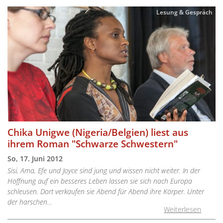
Lesung & Gespräch
Chika Unigwe (Nigeria/Belgien) liest aus
ihrem Roman "Schwarze Schwestern"
So, 17. Juni 2012
Sisi, Ama, Efe und Joyce sind jung und wissen nicht weiter. In der
Hoffnung auf ein besseres Leben lassen sie sich nach Europa
schleusen. Dort verkaufen sie Abend für Abend ihre Körper. Unter
der harschen…
Weiterlesen