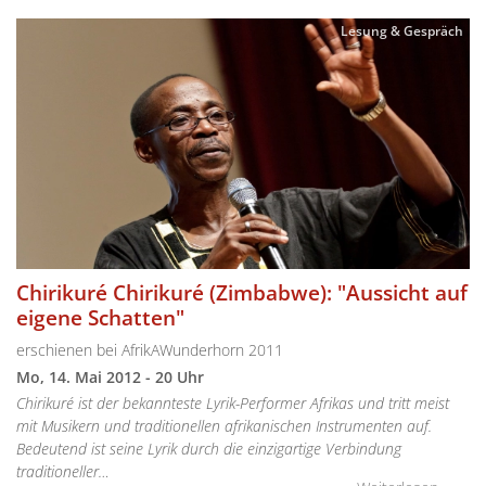
Lesung & Gespräch
Chirikuré Chirikuré (Zimbabwe): "Aussicht auf
eigene Schatten"
erschienen bei AfrikAWunderhorn 2011
Mo, 14. Mai 2012 - 20 Uhr
Chirikuré ist der bekannteste Lyrik-Performer Afrikas und tritt meist
mit Musikern und traditionellen afrikanischen Instrumenten auf.
Bedeutend ist seine Lyrik durch die einzigartige Verbindung
traditioneller…