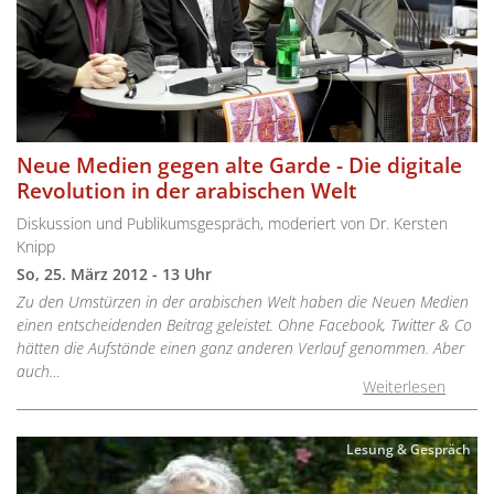
Neue Medien gegen alte Garde - Die digitale
Revolution in der arabischen Welt
Diskussion und Publikumsgespräch, moderiert von Dr. Kersten
Knipp
So, 25. März 2012 - 13 Uhr
Zu den Umstürzen in der arabischen Welt haben die Neuen Medien
einen entscheidenden Beitrag geleistet. Ohne Facebook, Twitter & Co
hätten die Aufstände einen ganz anderen Verlauf genommen. Aber
auch…
Weiterlesen
Lesung & Gespräch