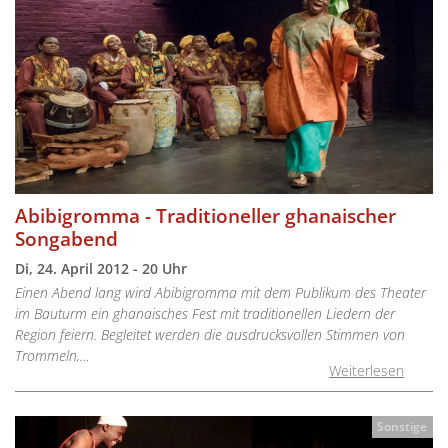
Abibigromma - Traditioneller ghanaischer
Songabend
Di, 24. April 2012 - 20 Uhr
Einen Abend lang wird Abibigromma mit dem Publikum des Theater
im Bauturm ein ghanaisches Fest mit traditionellen Liedern der
Region feiern. Begleitet werden die ausdrucksvollen Stimmen von
Trommeln,…
Weiterlesen
Sonstige