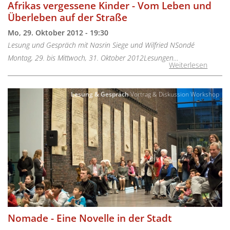
Afrikas vergessene Kinder - Vom Leben und
Überleben auf der Straße
Mo, 29. Oktober 2012 - 19:30
Lesung und Gespräch mit Nasrin Siege und Wilfried NSondé
Montag, 29. bis Mittwoch, 31. Oktober 2012Lesungen…
Weiterlesen
Lesung & Gespräch
Vortrag & Diskussion
Workshop
Nomade - Eine Novelle in der Stadt