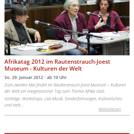
Afrikatag 2012 im Rautenstrauch-Joest
Museum - Kulturen der Welt
So, 29. Januar 2012 - ab 10 Uhr
Zum zweiten Mal findet im Rautenstrauch-Joest-Museum – Kulturen
der Welt ein ereignisreicher Tag zum Thema Afrika statt:
Vorträge, Workshops, Live-Musik, Sonderführungen, Kulinarisches
und viele…
Weiterlesen