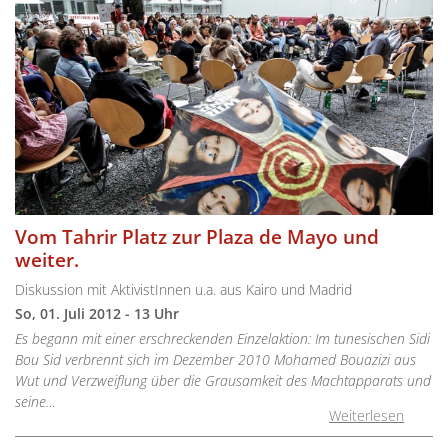
Vom Tahrir Platz zur Plaza de Mayo und
weiter.
Diskussion mit AktivistInnen u.a. aus Kairo und Madrid
So, 01. Juli 2012 - 13 Uhr
Es begann mit einer erschreckenden Einzelaktion: Im tunesischen Sidi
Bou Sid verbrennt sich im Dezember 2010 Mohamed Bouazizi aus
Wut und Verzweiflung über die Grausamkeit des Machtapparats und
seine…
Weiterlesen