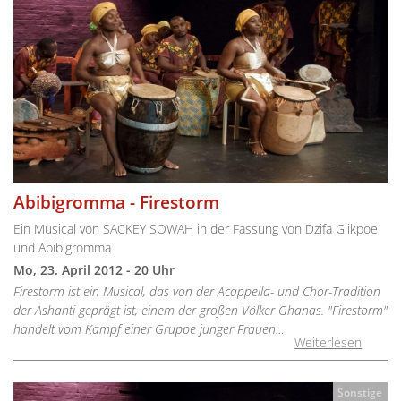
Abibigromma - Firestorm
Ein Musical von SACKEY SOWAH in der Fassung von Dzifa Glikpoe
und Abibigromma
Mo, 23. April 2012 - 20 Uhr
Firestorm ist ein Musical, das von der Acappella- und Chor-Tradition
der Ashanti geprägt ist, einem der großen Völker Ghanas. "Firestorm"
handelt vom Kampf einer Gruppe junger Frauen…
Weiterlesen
Sonstige