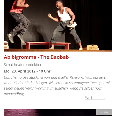
Abibigromma - The Baobab
Schultheaterproduktion
Mo, 23. April 2012 - 10 Uhr
Das Thema des Stücks ist von universeller Relevanz: Was passiert,
wenn Kinder Kinder kriegen. Wie lernt ein schwangerer Teenager mit
seiner neuen Verantwortung umzugehen, wenn sie selber noch
minderjährig…
Weiterlesen
Sonstige