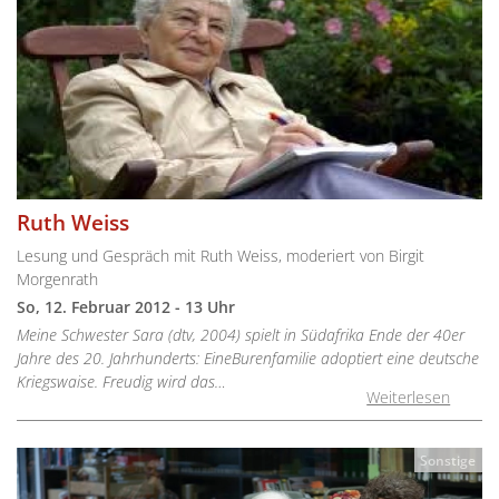
Ruth Weiss
Lesung und Gespräch mit Ruth Weiss, moderiert von Birgit
Morgenrath
So, 12. Februar 2012 - 13 Uhr
Meine Schwester Sara (dtv, 2004) spielt in Südafrika Ende der 40er
Jahre des 20. Jahrhunderts: EineBurenfamilie adoptiert eine deutsche
Kriegswaise. Freudig wird das…
Weiterlesen
Sonstige