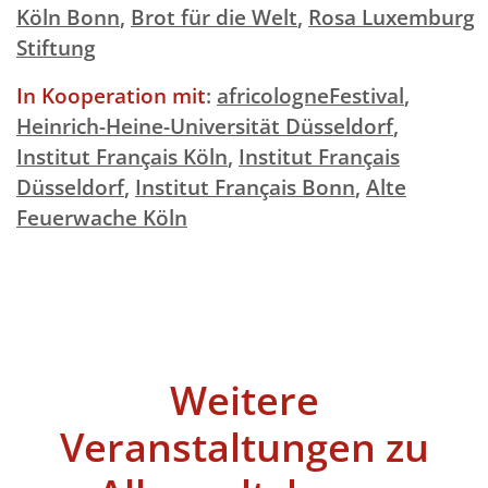
Köln Bonn
,
Brot für die Welt
,
Rosa Luxemburg
Stiftung
In Kooperation mit
:
africologneFestival
,
Heinrich-Heine-Universität Düsseldorf
,
Institut Français Köln
,
Institut Français
Düsseldorf
,
Institut Français Bonn
,
Alte
Feuerwache Köln
Weitere
Veranstaltungen zu