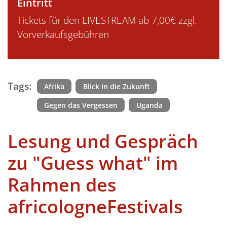
Eintritt
Tickets für den LIVESTREAM ab 7,00€ zzgl.
Vorverkaufsgebühren
Tags:
Afrika
Blick in die Zukunft
Gegen das Vergessen
Uganda
Lesung und Gespräch
zu "Guess what" im
Rahmen des
africologneFestivals