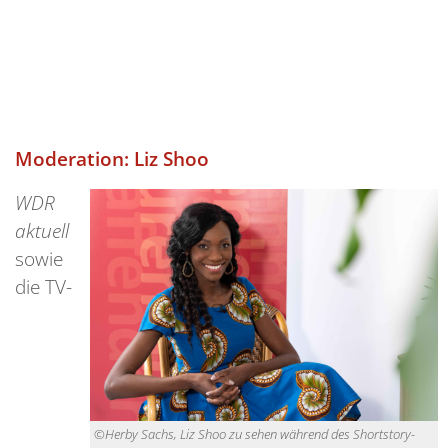
Moderation: Liz Shoo
WDR
aktuell
sowie
die TV-
©Herby Sachs, Liz Shoo zu sehen während des Shortstory-