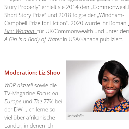
Story Properly“ erhielt sie 2014 den „Commonwealt
Short Story Prize“ und 2018 folgte der „Windham-
Campbell Prize for Fiction“. 2020 wurde ihr Roman
First Woman
für UK/Commonwealth und unter dem 
A Girl is a Body of Water
in USA/Kanada publiziert.
Moderation: Liz Shoo
WDR aktuell
sowie die
TV-Magazine
Focus on
Europe
und
The 77%
bei
der DW. „Ich lerne so
©studiolin
viel über afrikanische
Länder, in denen ich