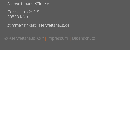
Allerweltshaus Köln e.V.
Geisselstraße 3-5
50823 Köln
stimmenafrikas@allerweltshaus.de
© Allerweltshaus Köln
Impressum
Datenschutz