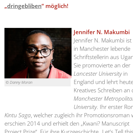
„
dringebliben
“ möglich!
Jennifer N. Makumbi
Jennifer N. Makumbi ist
in Manchester lebende
Schriftstellerin aus Uga
Sie promovierte an der
Lancester University
in
England und lehrt heut
© Danny Moran
Kreatives Schreiben an 
Manchester Metropolita
University
. Ihr erster R
Kintu Saga
, welcher zugleich ihr Promotionsroman 
erschien 2014 und erhielt den „Kwani? Manuscript
Project Prize“. Für ihre Kurzgeschichte „Let’s Tell thi