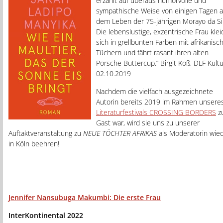
erzählt auf überaus humorvolle und
sympathische Weise von einigen Tagen 
dem Leben der 75-jährigen Morayo da Sil
Die lebenslustige, exzentrische Frau klei
sich in grellbunten Farben mit afrikanisc
Tüchern und fährt rasant ihren alten
Porsche Buttercup.“ Birgit Koß, DLF Kultu
02.10.2019
Nachdem die vielfach ausgezeichnete
Autorin bereits 2019 im Rahmen unsere
Literaturfestivals CROSSING BORDERS
z
Gast war, wird sie uns zu unserer
Auftaktveranstaltung zu
NEUE TÖCHTER AFRIKAS
als Moderatorin wie
in Köln beehren!
Jennifer Nansubuga Makumbi: Die erste Frau
InterKontinental 2022