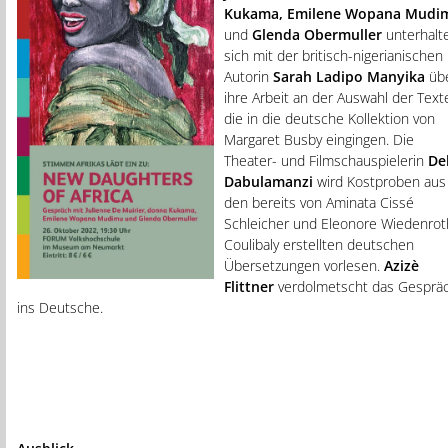
Kukama, Emilene Wopana Mudi
und
Glenda Obermuller
unterhalt
sich mit der britisch-nigerianischen
Autorin
Sarah Ladipo Manyika
üb
ihre Arbeit an der Auswahl der Text
die in die deutsche Kollektion von
Margaret Busby eingingen. Die
Theater- und Filmschauspielerin
De
Dabulamanzi
wird Kostproben aus
den bereits von Aminata Cissé
Schleicher und Eleonore Wiedenrot
Coulibaly erstellten deutschen
Übersetzungen vorlesen.
Azizè
Flittner
verdolmetscht das Gesprä
ins Deutsche.