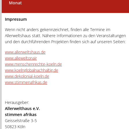
Monat
Impressum
Wenn nicht anders gekennzeichnet, finden alle Termine im
Allerweltshaus statt. Nähere Informationen zu den Veranstaltungen
und den durchführenden Projekten finden sich auf unseren Seiten:
www.allerweltshaus.de
www.alleweltonair
www.menschenrechte-koeln.de
www.koelnglobalnachhaltig.de
www.dekolonial-koeln.de
www.stimmenafrikas.de
Herausgeber:
Allerwelthaus e.V.
stimmen afrikas
Geisselstraße 3-5
50823 Köln