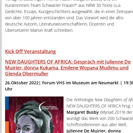
Kuratorinnen-Team Schwarzer Frauen* aus NRW 30 Texte (u.a.
Gedichte, Essays, Kurzgeschichten) ausgewählt, die in einer Zeitspa
von über 100 Jahren entstanden sind. Das Vorwort wird die afro-
deutsche Autorin, Literaturwissenschaftlerin, Dozentin und
Übersetzerin Marion Kraft schreiben.
Kick Off Veranstaltung
NEW DAUGHTERS OF AFRICA: Gespräch mit Julienne De
Muirier, donna
Kukama, Emilene Wopana Mudimu und
Glenda Obermuller
26.Oktober 2022| Forum VHS im Museum am Neumarkt | 1
9:3
Uhr
Die Anthologie
New Daughters of Afr
NEW DAUGHTERS OF AFRICA hrsg. 
Margaret Busby
(Myriad 2019) der
würdigt das Werk von 200 Schwarz
Schriftstellerinnen aus aller Welt.
Julienne De Muirier, donna