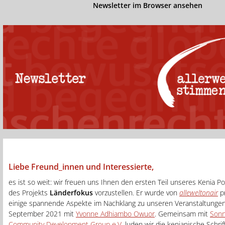
Newsletter im Browser ansehen
Liebe Freund_innen und Interessierte,
es ist so weit: wir freuen uns Ihnen den ersten Teil unseres Kenia 
des Projekts
Länderfokus
vorzustellen. Er wurde von
alleweltonair
pr
einige spannende Aspekte im Nachklang zu unseren Veranstaltungen
September 2021 mit
Yvonne Adhiambo Owuor
. Gemeinsam mit
Son
Community Development Group e.V.
luden wir die kenianische Schrift