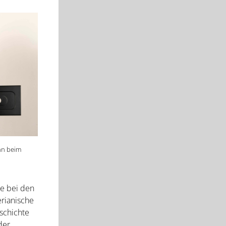
hn beim
le bei den
erianische
schichte
der