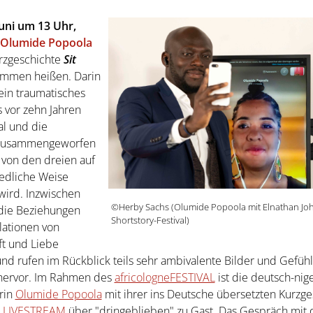
uni um 13 Uhr,
Olumide Popoola
urzgeschichte
Sit
ommen heißen. Darin
ein traumatisches
s vor zehn Jahren
al und die
r zusammengeworfen
 von den dreien auf
iedliche Weise
 wird. Inzwischen
©Herby Sachs (Olumide Popoola mit Elnathan Jo
die Beziehungen
Shortstory-Festival)
lationen von
t und Liebe
nd rufen im Rückblick teils sehr ambivalente Bilder und Gefüh
 hervor. Im Rahmen des
africologneFESTIVAL
ist die deutsch-nig
erin
Olumide Popoola
mit ihrer ins Deutsche übersetzten Kurzge
m
LIVESTREAM
über "dringeblieben" zu Gast. Das Gespräch mit 