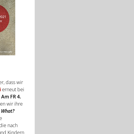
r, dass wir
i
erneut bei
. Am FR 4.
en wir ihre
 What?
e
 die nach
und Kindern