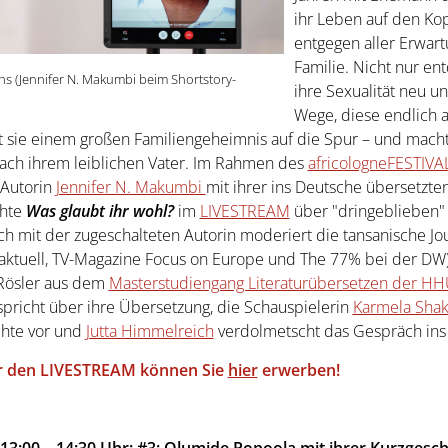
ihr Leben auf den Kopf
entgegen aller Erwart
Familie. Nicht nur ent
s (Jennifer N. Makumbi beim Shortstory-
ihre Sexualität neu un
Wege, diese endlich 
sie einem großen Familiengeheimnis auf die Spur – und macht 
ach ihrem leiblichen Vater. Im Rahmen des
africologneFESTIVA
 Autorin
Jennifer N. Makumbi
mit ihrer ins Deutsche übersetzte
chte
Was glaubt ihr wohl?
im
LIVESTREAM
über "dringeblieben" 
h mit der zugeschalteten Autorin moderiert die tansanische Jou
ktuell, TV-Magazine Focus on Europe und The 77% bei der DW)
Rösler aus dem
Masterstudiengang Literaturübersetzen der H
pricht über ihre Übersetzung, die Schauspielerin
Karmela Sha
hte vor und
Jutta Himmelreich
verdolmetscht das Gespräch ins
r den LIVESTREAM können Sie
hier
erwerben!
, 13:00 – 14:30 Uhr: #3: Olumide Popoola mit ihrer Kurzgesc