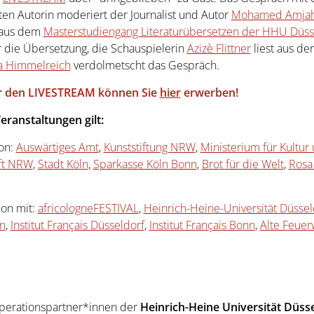
ten Autorin moderiert der Journalist und Autor
Mohamed Amjah
 aus dem
Masterstudiengang Literaturübersetzen der HHU Düss
r die Übersetzung, die Schauspielerin
Azizè Flittner
liest aus de
ta Himmelreich
verdolmetscht das Gespräch.
r den LIVESTREAM können Sie
hier
erwerben!
eranstaltungen gilt:
on:
Auswärtiges Amt
,
Kunststiftung NRW
,
Ministerium für Kultur
ft NRW
,
Stadt Köln
,
Sparkasse Köln Bonn
,
Brot für die Welt
,
Rosa
ion mit:
africologneFESTIVAL
,
Heinrich-Heine-Universität Düssel
ln
,
Institut Français Düsseldorf
,
Institut Français Bonn
,
Alte Feuer
perationspartner*innen der
Heinrich-Heine Universität Düss