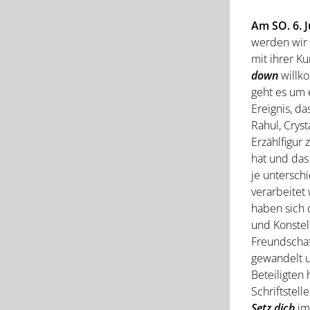
Am SO. 6. J
werden wir
mit ihrer K
down
willk
geht es um
Ereignis, da
Rahul, Cryst
Erzählfigu
hat und das
je untersch
verarbeitet
haben sich 
und Konstel
Freundschaf
gewandelt u
Beteiligten
Schriftstell
Setz dich
i