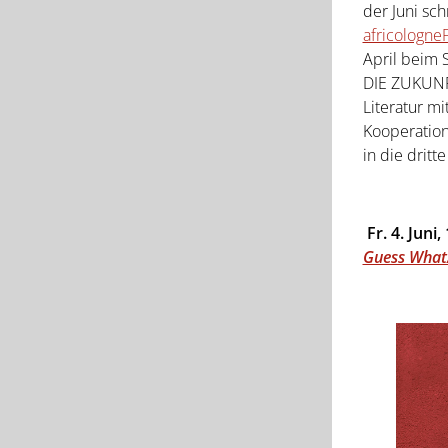
der Juni sc
africologne
April beim S
DIE ZUKUNFT
Literatur mi
Kooperatio
in die drit
Fr. 4. Juni
Guess What/