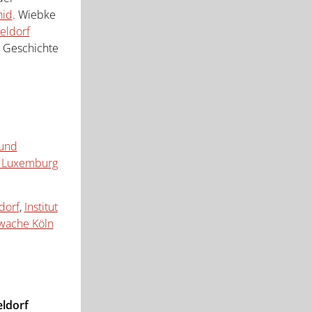
id
. Wiebke
eldorf
r Geschichte
 und
 Luxemburg
dorf
,
Institut
wache Köln
eldorf