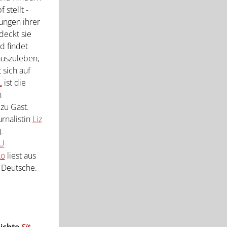
 stellt -
ungen ihrer
deckt sie
d findet
auszuleben,
sich auf
L
ist die
n
zu Gast.
rnalistin
Liz
.
HU
ko
liest aus
 Deutsche.
hichte
Sit