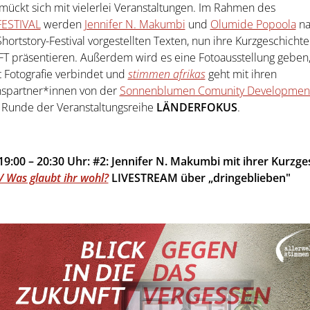
hmückt sich mit vielerlei Veranstaltungen. Im Rahmen des
FESTIVAL
werden
Jennifer N. Makumbi
und
Olumide Popoola
na
hortstory-Festival vorgestellten Texten, nun ihre Kurzgeschicht
 präsentieren. Außerdem wird es eine Fotoausstellung geben,
t Fotografie verbindet und
stimmen afrikas
geht mit ihren
nspartner*innen von der
Sonnenblumen Comunity Development
te Runde der Veranstaltungsreihe
LÄNDERFOKUS
.
, 19:00 – 20:30 Uhr: #2: Jennifer N. Makumbi mit ihrer Kurzg
 Was glaubt ihr wohl?
LIVESTREAM über „dringeblieben"