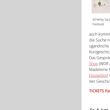
©Herby Sach
Festival)
auch kommt 
die Suche n
ugandische
Kurzgeschi
Das Gespräc
Shoo
(WDR a
Madeleine 
Düsseldorf
s
der Geschic
TICKETS fü
So. 6. Juni