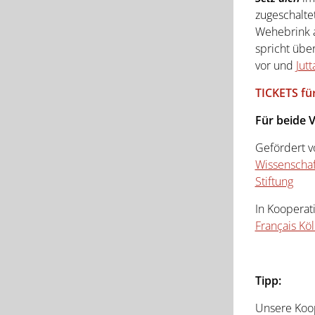
zugeschalte
Wehebrink
spricht übe
vor und
Jut
TICKETS fü
Für beide V
Gefördert v
Wissenscha
Stiftung
In Kooperat
Français Kö
Tipp:
Unsere Koo