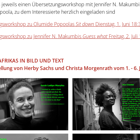
n jeweils einen Übersetzungsworkshop mit Jennifer N. Makumb
oola, zu dem Interessierte herzlich eingeladen sind
gsworkshop zu Olumide Popoolas
Sit down
Dienstag, 1. Juni 18
gsworkshop zu Jennifer N. Makumbis
Guess what
Freitag, 2. Jul
FRIKAS IN BILD UND TEXT
ellung von Herby Sachs und Christa Morgenrath vom 1. - 6. 