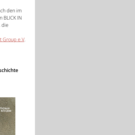
ch den im
en BLICK IN
 die
 Group e.V
.
eschichte