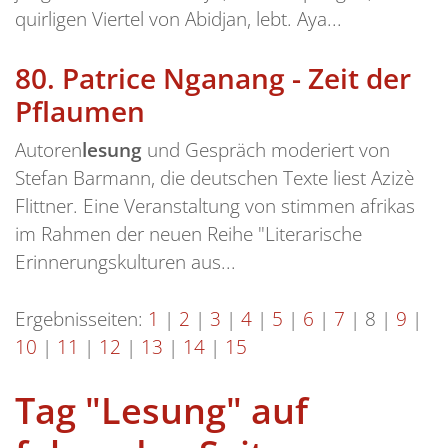
quirligen Viertel von Abidjan, lebt. Aya...
80.
Patrice Nganang - Zeit der
Pflaumen
Autoren
lesung
und Gespräch moderiert von
Stefan Barmann, die deutschen Texte liest Azizè
Flittner. Eine Veranstaltung von stimmen afrikas
im Rahmen der neuen Reihe "Literarische
Erinnerungskulturen aus...
Ergebnisseiten:
1
|
2
|
3
|
4
|
5
|
6
|
7
|
8
|
9
|
10
|
11
|
12
|
13
|
14
|
15
Tag "Lesung" auf