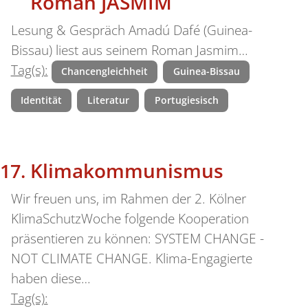
Roman JASMIM
Lesung & Gespräch Amadú Dafé (Guinea-
Bissau) liest aus seinem Roman Jasmim…
Tag(s):
Chancengleichheit
Guinea-Bissau
Identität
Literatur
Portugiesisch
Klimakommunismus
Wir freuen uns, im Rahmen der 2. Kölner
KlimaSchutzWoche folgende Kooperation
präsentieren zu können: SYSTEM CHANGE -
NOT CLIMATE CHANGE. Klima-Engagierte
haben diese…
Tag(s):