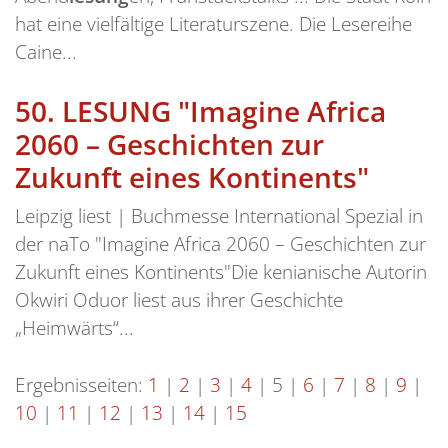
hat eine vielfältige Literaturszene. Die Lesereihe
Caine...
50.
LESUNG "Imagine Africa
2060 – Geschichten zur
Zukunft eines Kontinents"
Leipzig liest | Buchmesse International Spezial in
der naTo "Imagine Africa 2060 – Geschichten zur
Zukunft eines Kontinents"Die kenianische Autorin
Okwiri Oduor liest aus ihrer Geschichte
„Heimwärts“...
Ergebnisseiten:
1
|
2
|
3
|
4
|
5
|
6
|
7
|
8
|
9
|
10
|
11
|
12
|
13
|
14
|
15