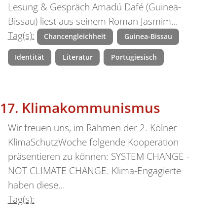
Lesung & Gespräch Amadú Dafé (Guinea-
Bissau) liest aus seinem Roman Jasmim…
Tag(s):
Chancengleichheit
Guinea-Bissau
Identität
Literatur
Portugiesisch
Klimakommunismus
Wir freuen uns, im Rahmen der 2. Kölner
KlimaSchutzWoche folgende Kooperation
präsentieren zu können: SYSTEM CHANGE -
NOT CLIMATE CHANGE. Klima-Engagierte
haben diese…
Tag(s):