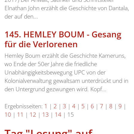
Elnathan John erzählt die Geschichte von Dantala,
der auf den...
145.
HEMLEY BOUM - Gesang
für die Verlorenen
Hemley Boum erzählt die Geschichte Kameruns,
wo Ende der 50er Jahre die friedliche
Unabhängigkeitsbewegung UPC von der
Kolonialverwaltung gewaltsam unterdrückt und in
den Untergrund gezwungen wird. Kopf...
Ergebnisseiten:
1
|
2
|
3
|
4
|
5
|
6
|
7
|
8
|
9
|
10
|
11
|
12
|
13
|
14
|
15
Tag "Lesung" auf