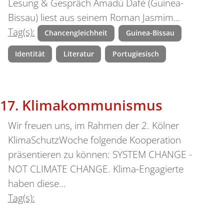
Lesung & Gespräch Amadú Dafé (Guinea-
Bissau) liest aus seinem Roman Jasmim…
Tag(s):
Chancengleichheit
Guinea-Bissau
Identität
Literatur
Portugiesisch
Klimakommunismus
Wir freuen uns, im Rahmen der 2. Kölner
KlimaSchutzWoche folgende Kooperation
präsentieren zu können: SYSTEM CHANGE -
NOT CLIMATE CHANGE. Klima-Engagierte
haben diese…
Tag(s):