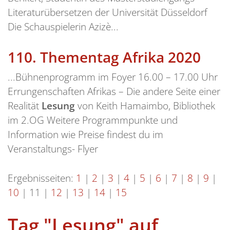
Literaturübersetzen der Universität Düsseldorf
Die Schauspielerin Azizè...
110.
Thementag Afrika 2020
...Bühnenprogramm im Foyer 16.00 – 17.00 Uhr
Errungenschaften Afrikas – Die andere Seite einer
Realität
Lesung
von Keith Hamaimbo, Bibliothek
im 2.OG Weitere Programmpunkte und
Information wie Preise findest du im
Veranstaltungs- Flyer
Ergebnisseiten:
1
|
2
|
3
|
4
|
5
|
6
|
7
|
8
|
9
|
10
|
11
|
12
|
13
|
14
|
15
Tag "Lesung" auf