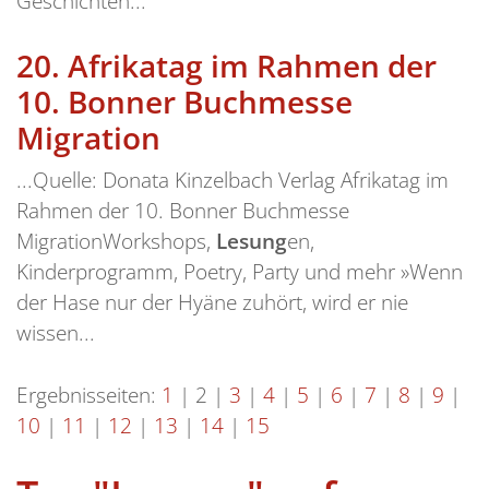
Geschichten...
20.
Afrikatag im Rahmen der
10. Bonner Buchmesse
Migration
...Quelle: Donata Kinzelbach Verlag Afrikatag im
Rahmen der 10. Bonner Buchmesse
MigrationWorkshops,
Lesung
en,
Kinderprogramm, Poetry, Party und mehr »Wenn
der Hase nur der Hyäne zuhört, wird er nie
wissen...
Ergebnisseiten:
1
|
2
|
3
|
4
|
5
|
6
|
7
|
8
|
9
|
10
|
11
|
12
|
13
|
14
|
15