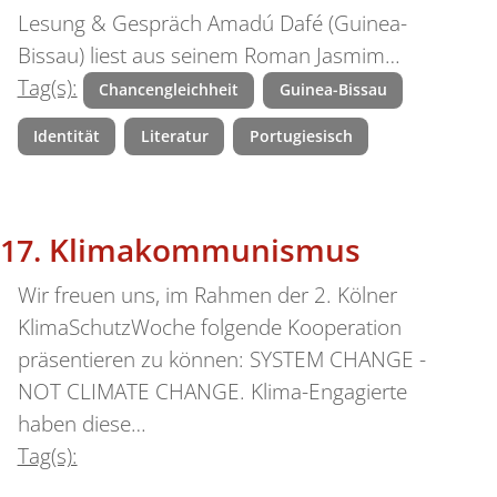
Lesung & Gespräch Amadú Dafé (Guinea-
Bissau) liest aus seinem Roman Jasmim…
Tag(s):
Chancengleichheit
Guinea-Bissau
Identität
Literatur
Portugiesisch
Klimakommunismus
Wir freuen uns, im Rahmen der 2. Kölner
KlimaSchutzWoche folgende Kooperation
präsentieren zu können: SYSTEM CHANGE -
NOT CLIMATE CHANGE. Klima-Engagierte
haben diese…
Tag(s):