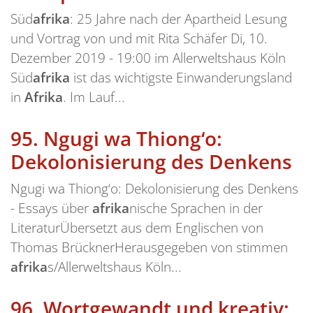
Süd
afrika
: 25 Jahre nach der Apartheid Lesung
und Vortrag von und mit Rita Schäfer Di, 10.
Dezember 2019 - 19:00 im Allerweltshaus Köln
Süd
afrika
ist das wichtigste Einwanderungsland
in
Afrika
. Im Lauf...
95.
Ngugi wa Thiong‘o:
Dekolonisierung des Denkens
Ngugi wa Thiong‘o: Dekolonisierung des Denkens
- Essays über
afrika
nische Sprachen in der
LiteraturÜbersetzt aus dem Englischen von
Thomas BrücknerHerausgegeben von stimmen
afrika
s/Allerweltshaus Köln...
96.
Wortgewandt und kreativ: