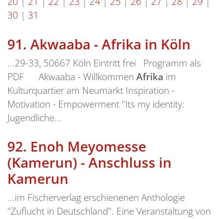
20
|
21
|
22
|
23
|
24
|
25
|
26
|
27
|
28
|
29
|
30
|
31
91.
Akwaaba - Afrika in Köln
...29-33, 50667 Köln Eintritt frei Programm als
PDF Akwaaba - Willkommen
Afrika
im
Kulturquartier am Neumarkt Inspiration -
Motivation - Empowerment "Its my identity:
Jugendliche...
92.
Enoh Meyomesse
(Kamerun) - Anschluss in
Kamerun
...im Fischerverlag erschienenen Anthologie
"Zuflucht in Deutschland". Eine Veranstaltung von