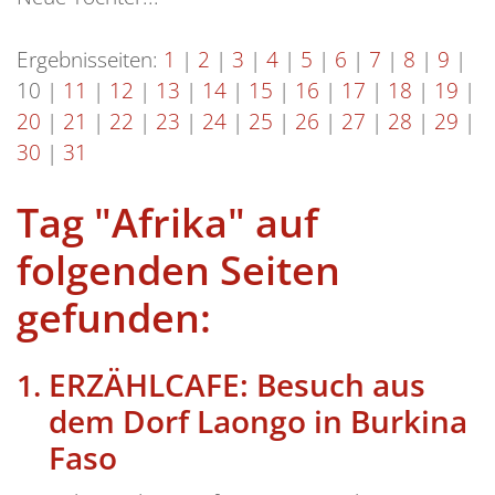
Ergebnisseiten:
1
|
2
|
3
|
4
|
5
|
6
|
7
|
8
|
9
|
10
|
11
|
12
|
13
|
14
|
15
|
16
|
17
|
18
|
19
|
20
|
21
|
22
|
23
|
24
|
25
|
26
|
27
|
28
|
29
|
30
|
31
Tag "Afrika" auf
folgenden Seiten
gefunden:
ERZÄHLCAFE: Besuch aus
dem Dorf Laongo in Burkina
Faso