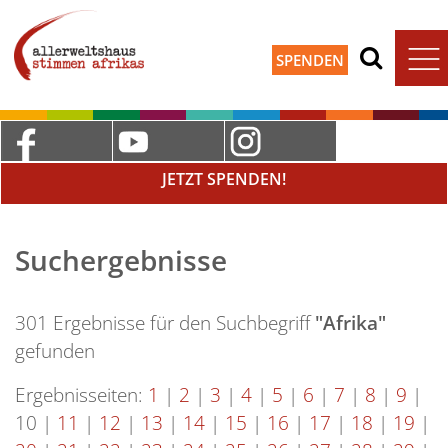
SPENDEN
JETZT SPENDEN!
Suchergebnisse
301 Ergebnisse für den Suchbegriff
"Afrika"
gefunden
Ergebnisseiten:
1
|
2
|
3
|
4
|
5
|
6
|
7
|
8
|
9
|
10
|
11
|
12
|
13
|
14
|
15
|
16
|
17
|
18
|
19
|