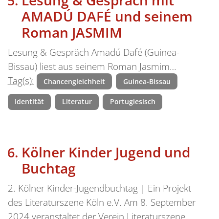
AMADÚ DAFÉ und seinem
Roman JASMIM
Lesung & Gespräch Amadú Dafé (Guinea-
Bissau) liest aus seinem Roman Jasmim…
Tag(s):
Chancengleichheit
Guinea-Bissau
Identität
Literatur
Portugiesisch
Kölner Kinder Jugend und
Buchtag
2. Kölner Kinder-Jugendbuchtag | Ein Projekt
des Literaturszene Köln e.V. Am 8. September
2024 veranstaltet der Verein Literaturszene