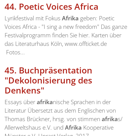
44.
Poetic Voices Africa
Lyrikfestival mit Fokus
Afrika
geben: Poetic
Voices Africa - "I sing a new freedom" Das ganze
Festivalprogramm finden Sie hier. Karten über
das Literaturhaus Köln, www.offticket.de
Fotos...
45.
Buchpräsentation
"Dekolonisierung des
Denkens"
Essays über
afrika
nische Sprachen in der
Literatur Übersetzt aus dem Englischen von
Thomas Brückner, hrsg. von stimmen
afrika
s/
Allerweltshaus e.V. und
Afrika
Kooperative
Münster e.V. Unrast Verlag, 2017...