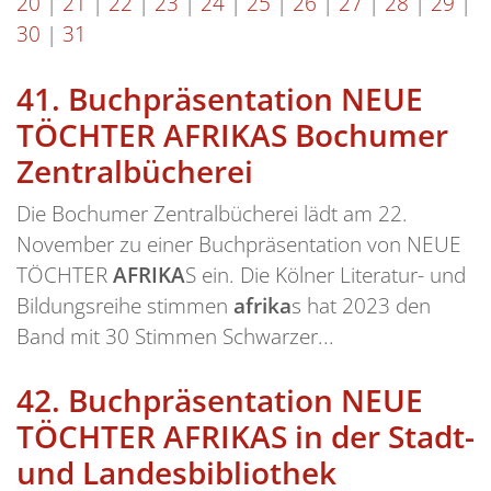
20
|
21
|
22
|
23
|
24
|
25
|
26
|
27
|
28
|
29
|
30
|
31
41.
Buchpräsentation NEUE
TÖCHTER AFRIKAS Bochumer
Zentralbücherei
Die Bochumer Zentralbücherei lädt am 22.
November zu einer Buchpräsentation von NEUE
TÖCHTER
AFRIKA
S ein. Die Kölner Literatur- und
Bildungsreihe stimmen
afrika
s hat 2023 den
Band mit 30 Stimmen Schwarzer...
42.
Buchpräsentation NEUE
TÖCHTER AFRIKAS in der Stadt-
und Landesbibliothek