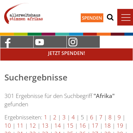
SPENDEN
JETZT SPENDEN!
Suchergebnisse
301 Ergebnisse für den Suchbegriff
"Afrika"
gefunden
Ergebnisseiten:
1
|
2
|
3
|
4
|
5
|
6
|
7
|
8
|
9
|
10
|
11
|
12
|
13
|
14
|
15
|
16
|
17
|
18
|
19
|