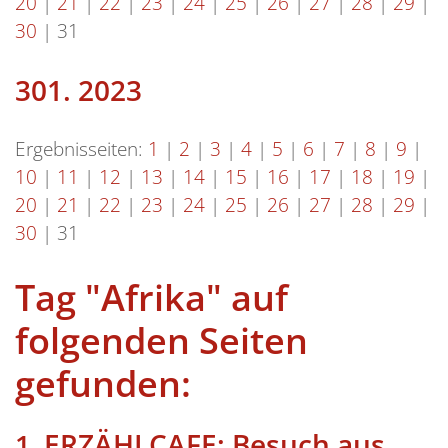
20
|
21
|
22
|
23
|
24
|
25
|
26
|
27
|
28
|
29
|
30
|
31
301.
2023
Ergebnisseiten:
1
|
2
|
3
|
4
|
5
|
6
|
7
|
8
|
9
|
10
|
11
|
12
|
13
|
14
|
15
|
16
|
17
|
18
|
19
|
20
|
21
|
22
|
23
|
24
|
25
|
26
|
27
|
28
|
29
|
30
|
31
Tag "Afrika" auf
folgenden Seiten
gefunden:
ERZÄHLCAFE: Besuch aus