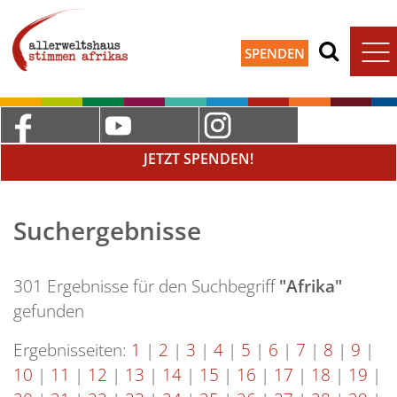
SPENDEN
JETZT SPENDEN!
Suchergebnisse
301 Ergebnisse für den Suchbegriff
"Afrika"
gefunden
Ergebnisseiten:
1
|
2
|
3
|
4
|
5
|
6
|
7
|
8
|
9
|
10
|
11
|
12
|
13
|
14
|
15
|
16
|
17
|
18
|
19
|