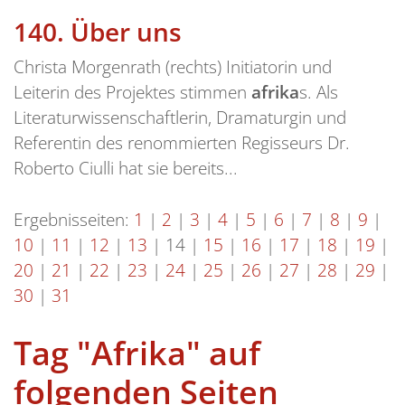
140.
Über uns
Christa Morgenrath (rechts) Initiatorin und
Leiterin des Projektes stimmen
afrika
s. Als
Literaturwissenschaftlerin, Dramaturgin und
Referentin des renommierten Regisseurs Dr.
Roberto Ciulli hat sie bereits...
Ergebnisseiten:
1
|
2
|
3
|
4
|
5
|
6
|
7
|
8
|
9
|
10
|
11
|
12
|
13
|
14
|
15
|
16
|
17
|
18
|
19
|
20
|
21
|
22
|
23
|
24
|
25
|
26
|
27
|
28
|
29
|
30
|
31
Tag "Afrika" auf
folgenden Seiten