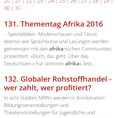
20
|
21
|
22
|
23
|
24
|
25
|
26
|
27
|
28
|
29
|
30
|
31
131.
Thementag Afrika 2016
...Spezialitäten. Modenschauen und Tänze
ebenso wie Sprachkurse und Lesungen werden
gemeinsam mit den
afrika
nischen Communities
präsentiert. »Doch, das geht. Über das
Deutschsein.« Für stimmen
afrika
s liest...
132.
Globaler Rohstoffhandel -
wer zahlt, wer profitiert?
In acht Städten NRWs werden in Kombination
Bildungsveranstaltungen und
Theatervorstellungen für Jugendliche und