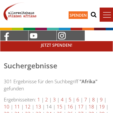
SPENDEN
JETZT SPENDEN!
Suchergebnisse
301 Ergebnisse für den Suchbegriff
"Afrika"
gefunden
Ergebnisseiten:
1
|
2
|
3
|
4
|
5
|
6
|
7
|
8
|
9
|
10
|
11
|
12
|
13
|
14
|
15
|
16
|
17
|
18
|
19
|