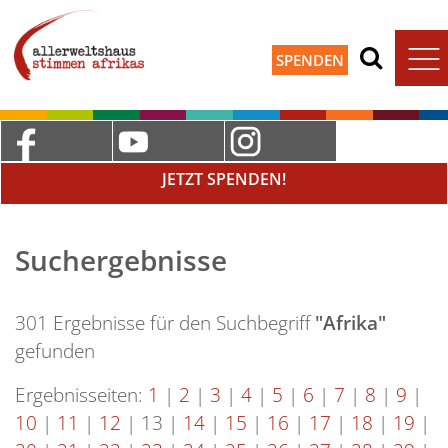
SPENDEN
JETZT SPENDEN!
Suchergebnisse
301 Ergebnisse für den Suchbegriff
"Afrika"
gefunden
Ergebnisseiten:
1
|
2
|
3
|
4
|
5
|
6
|
7
|
8
|
9
|
10
|
11
|
12
|
13
|
14
|
15
|
16
|
17
|
18
|
19
|