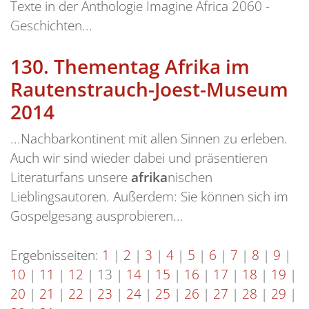
Texte in der Anthologie Imagine Africa 2060 -
Geschichten...
130.
Thementag Afrika im
Rautenstrauch-Joest-Museum
2014
...Nachbarkontinent mit allen Sinnen zu erleben.
Auch wir sind wieder dabei und präsentieren
Literaturfans unsere
afrika
nischen
Lieblingsautoren. Außerdem: Sie können sich im
Gospelgesang ausprobieren...
Ergebnisseiten:
1
|
2
|
3
|
4
|
5
|
6
|
7
|
8
|
9
|
10
|
11
|
12
|
13
|
14
|
15
|
16
|
17
|
18
|
19
|
20
|
21
|
22
|
23
|
24
|
25
|
26
|
27
|
28
|
29
|