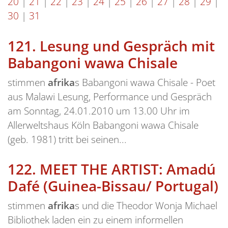
20
|
21
|
22
|
23
|
24
|
25
|
26
|
27
|
28
|
29
|
30
|
31
121.
Lesung und Gespräch mit
Babangoni wawa Chisale
stimmen
afrika
s Babangoni wawa Chisale - Poet
aus Malawi Lesung, Performance und Gespräch
am Sonntag, 24.01.2010 um 13.00 Uhr im
Allerweltshaus Köln Babangoni wawa Chisale
(geb. 1981) tritt bei seinen...
122.
MEET THE ARTIST: Amadú
Dafé (Guinea-Bissau/ Portugal)
stimmen
afrika
s und die Theodor Wonja Michael
Bibliothek laden ein zu einem informellen