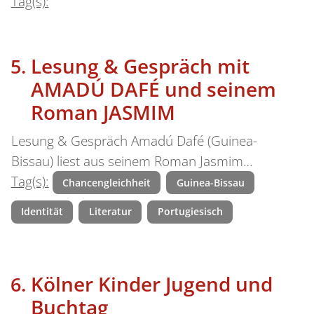
Tag(s):
Lesung & Gespräch mit
AMADÚ DAFÉ und seinem
Roman JASMIM
Lesung & Gespräch Amadú Dafé (Guinea-
Bissau) liest aus seinem Roman Jasmim…
Tag(s):
Chancengleichheit
Guinea-Bissau
Identität
Literatur
Portugiesisch
Kölner Kinder Jugend und
Buchtag